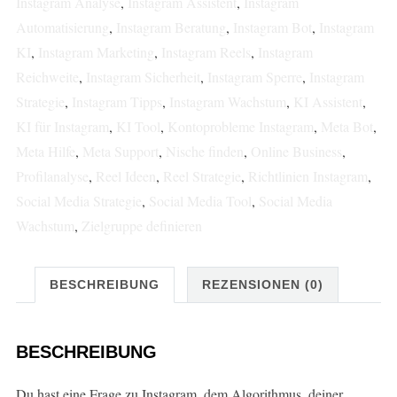
Instagram Analyse
,
Instagram Assistent
,
Instagram
Automatisierung
,
Instagram Beratung
,
Instagram Bot
,
Instagram
KI
,
Instagram Marketing
,
Instagram Reels
,
Instagram
Reichweite
,
Instagram Sicherheit
,
Instagram Sperre
,
Instagram
Strategie
,
Instagram Tipps
,
Instagram Wachstum
,
KI Assistent
,
KI für Instagram
,
KI Tool
,
Kontoprobleme Instagram
,
Meta Bot
,
Meta Hilfe
,
Meta Support
,
Nische finden
,
Online Business
,
Profilanalyse
,
Reel Ideen
,
Reel Strategie
,
Richtlinien Instagram
,
Social Media Strategie
,
Social Media Tool
,
Social Media
Wachstum
,
Zielgruppe definieren
BESCHREIBUNG
REZENSIONEN (0)
BESCHREIBUNG
Du hast eine Frage zu Instagram, dem Algorithmus, deiner