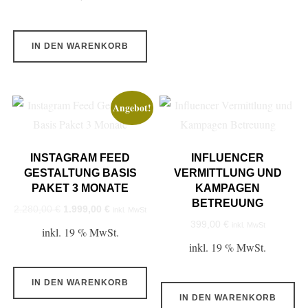
war:
ist:
49,99 €
17,99 €.
IN DEN WARENKORB
Angebot!
INSTAGRAM FEED
INFLUENCER
GESTALTUNG BASIS
VERMITTLUNG UND
PAKET 3 MONATE
KAMPAGEN
BETREUUNG
Ursprünglicher
Aktueller
2.280,00
€
1.999,00
€
inkl. MwSt
399,00
€
Preis
Preis
inkl. MwSt
inkl. 19 % MwSt.
war:
ist:
inkl. 19 % MwSt.
2.280,00 €
1.999,00 €.
IN DEN WARENKORB
IN DEN WARENKORB