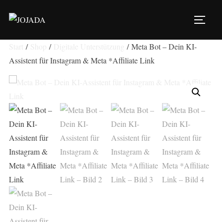
Zu
Inhalten
SEIT
springen
Start
/
Shop
/
Digitale Unterstützung
/ Meta Bot – Dein KI-
Assistent für Instagram & Meta *Affiliate Link