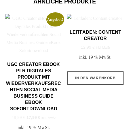
ÄHNLICHE PRODUKTE
Angebot!
LEITFADEN: CONTENT
CREATOR
12,99
€
inkl. MwSt
inkl. 19 % MwSt.
UGC CREATOR EBOOK
PLR DIGITALES
PRODUKT MIT
IN DEN WARENKORB
WIEDERVERKAUFSREC
HTEN SOCIAL MEDIA
BUSINESS GUIDE
EBOOK
SOFORTDOWNLOAD
Ursprünglicher
Aktueller
49,99
€
17,99
€
inkl. MwSt
Preis
Preis
inkl. 19 % MwSt.