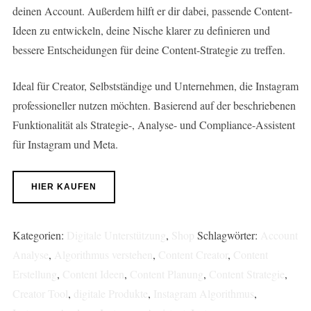
deinen Account. Außerdem hilft er dir dabei, passende Content-
Ideen zu entwickeln, deine Nische klarer zu definieren und
bessere Entscheidungen für deine Content-Strategie zu treffen.
Ideal für Creator, Selbstständige und Unternehmen, die Instagram
professioneller nutzen möchten. Basierend auf der beschriebenen
Funktionalität als Strategie-, Analyse- und Compliance-Assistent
für Instagram und Meta.
HIER KAUFEN
Kategorien:
Digitale Unterstützung
,
Shop
Schlagwörter:
Account
Analyse
,
Algorithmus verstehen
,
Content Creator
,
Content
Erstellung
,
Content Ideen
,
Content Planung
,
Content Strategie
,
Creator Tool
,
digitale Produkte
,
Instagram Algorithmus
,