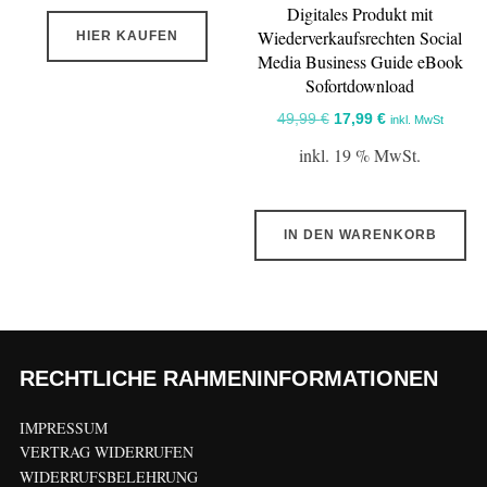
Digitales Produkt mit
Wiederverkaufsrechten Social
HIER KAUFEN
Media Business Guide eBook
Sofortdownload
Ursprünglicher
Aktueller
49,99
€
17,99
€
inkl. MwSt
Preis
Preis
inkl. 19 % MwSt.
war:
ist:
49,99 €
17,99 €.
IN DEN WARENKORB
RECHTLICHE RAHMENINFORMATIONEN
IMPRESSUM
VERTRAG WIDERRUFEN
WIDERRUFSBELEHRUNG