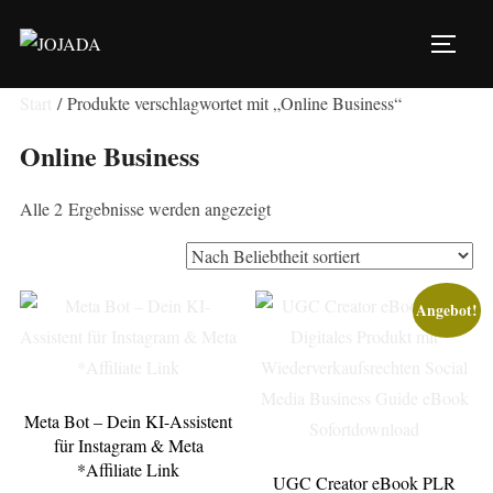
Zu
Inhalten
SEIT
springen
Start
/ Produkte verschlagwortet mit „Online Business“
Online Business
Nach
Alle 2 Ergebnisse werden angezeigt
Beliebtheit
sortiert
Angebot!
Meta Bot – Dein KI-Assistent
für Instagram & Meta
*Affiliate Link
UGC Creator eBook PLR