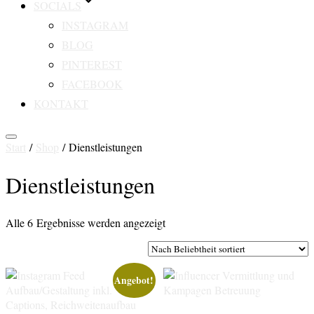
SOCIALS
INSTAGRAM
BLOG
PINTEREST
FACEBOOK
KONTAKT
Seitenleiste
Start
/
Shop
/ Dienstleistungen
&
Navigation
Dienstleistungen
umschalten
Nach
Alle 6 Ergebnisse werden angezeigt
Beliebtheit
sortiert
Angebot!