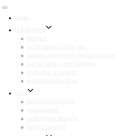
Navigation
umschalten
HOME
LEISTUNGEN
SERVICE
KI UNTERSTÜTZTER UGC
BRAND- & PRODUCT- PHOTOGRAPHY
SOCIAL MEDIA ADVERTISING
CONTENT – GALERIE
BLOGGER BERATUNG
SHOP
DIENSTLEISTUNGEN
WORKBOOKS
LIGHTROOM PRESETS
BESTELLUNGEN