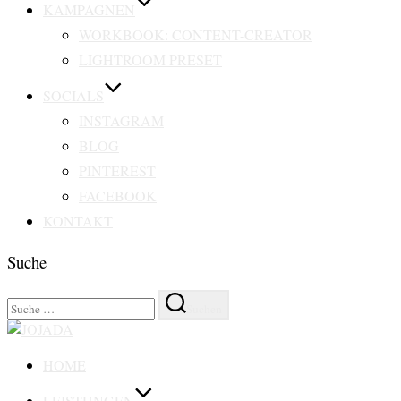
KAMPAGNEN
WORKBOOK: CONTENT-CREATOR
LIGHTROOM PRESET
SOCIALS
INSTAGRAM
BLOG
PINTEREST
FACEBOOK
KONTAKT
Suche
Suchen
Suchen
nach:
Zu
Inhalten
HOME
springen
LEISTUNGEN