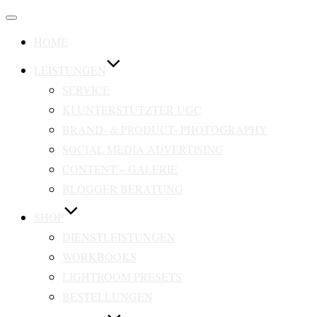
Navigation
umschalten
HOME
LEISTUNGEN
SERVICE
KI UNTERSTÜTZTER UGC
BRAND- & PRODUCT- PHOTOGRAPHY
SOCIAL MEDIA ADVERTISING
CONTENT – GALERIE
BLOGGER BERATUNG
SHOP
DIENSTLEISTUNGEN
WORKBOOKS
LIGHTROOM PRESETS
BESTELLUNGEN