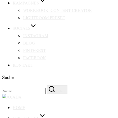
KAMPAGNEN
WORKBOOK: CONTENT-CREATOR
LIGHTROOM PRESET
SOCIALS
INSTAGRAM
BLOG
PINTEREST
FACEBOOK
KONTAKT
Suche
Suchen
Suchen
nach:
Zu
Inhalten
HOME
springen
LEISTUNGEN