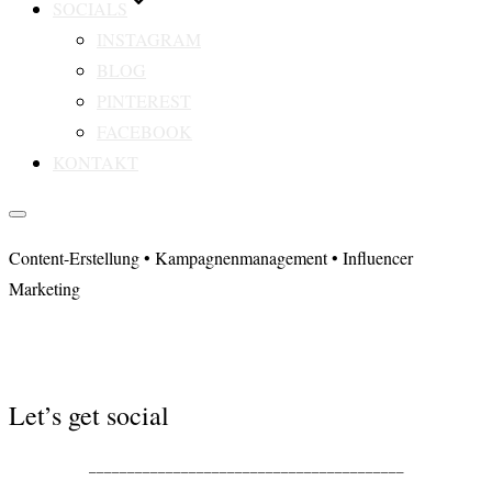
SOCIALS
INSTAGRAM
BLOG
PINTEREST
FACEBOOK
KONTAKT
Seitenleiste
&
Content-Erstellung • Kampagnenmanagement • Influencer
Navigation
umschalten
Marketing
Erstgespräch vereinbaren
Zum
Let’s get social
Inhalt
scrollen
_________________________________________