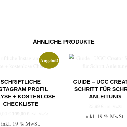
ÄHNLICHE PRODUKTE
Angebot!
SCHRIFTLICHE
GUIDE – UGC CREA
NSTAGRAM PROFIL
SCHRITT FÜR SCHR
YSE + KOSTENLOSE
ANLEITUNG
CHECKLISTE
23,99
€
inkl. MwSt
Ursprünglicher
Aktueller
9,00
€
199,00
€
inkl. MwSt
inkl. 19 % MwSt.
Preis
Preis
inkl. 19 % MwSt.