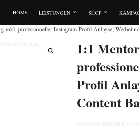
HOME
LEISTUNGEN
SHOP
KAMPA
g inkl. professioneller Instagram Profil Anlayse, Werbeb
1:1 Mentor
profession
Profil Anl
Content B
Ursprüngliche
Aktue
999,00
€
699,00
€
inkl.
Preis
Preis