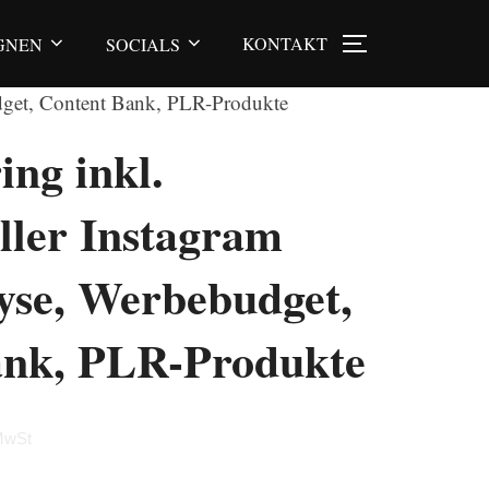
KONTAKT
GNEN
SOCIALS
SEITENLEI
udget, Content Bank, PLR-Produkte
ing inkl.
eller Instagram
ayse, Werbebudget,
ank, PLR-Produkte
r
ller
 MwSt