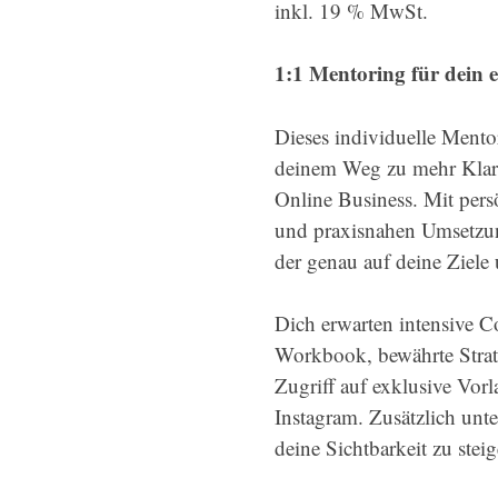
inkl. 19 % MwSt.
war:
ist:
999,00 €
699,
1:1 Mentoring für dein e
Dieses individuelle Mentori
deinem Weg zu mehr Klarh
Online Business. Mit persö
und praxisnahen Umsetzung
der genau auf deine Ziele 
Dich erwarten intensive C
Workbook, bewährte Strat
Zugriff auf exklusive Vorl
Instagram. Zusätzlich unt
deine Sichtbarkeit zu ste