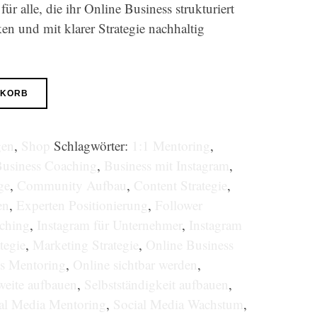
für alle, die ihr Online Business strukturiert
en und mit klarer Strategie nachhaltig
NKORB
gen
,
Shop
Schlagwörter:
1:1 Mentoring
,
usiness Coaching
,
Business mit Instagram
,
ge
,
Community Aufbau
,
Content Strategie
,
en
,
Experten Positionierung
,
Follower
ching
,
Instagram für Unternehmer
,
Instagram
tegie
,
Marketing Strategie
,
Online Business
ss Mentoring
,
Online sichtbar werden
,
weite aufbauen
,
Selbstständigkeit aufbauen
,
al Media Mentoring
,
Social Media Wachstum
,