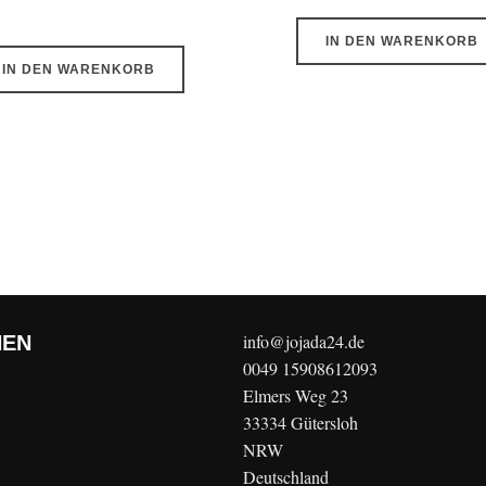
war:
ist:
299,00 €
199,00 €.
IN DEN WARENKORB
IN DEN WARENKORB
info@jojada24.de
NEN
0049 15908612093
Elmers Weg 23
33334 Gütersloh
NRW
Deutschland