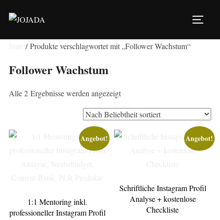
Zu
Inhalten
SEIT
springen
Start
/ Produkte verschlagwortet mit „Follower Wachstum“
Follower Wachstum
Nach
Alle 2 Ergebnisse werden angezeigt
Beliebtheit
sortiert
Angebot!
Angebot!
Schriftliche Instagram Profil
Analyse + kostenlose
1:1 Mentoring inkl.
Checkliste
professioneller Instagram Profil