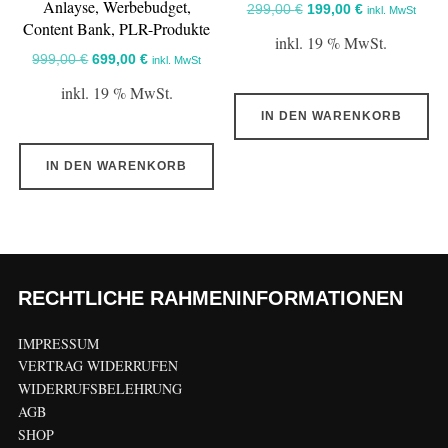
Anlayse, Werbebudget,
Ursprünglicher
Aktueller
299,00
€
199,00
€
inkl. MwSt
Content Bank, PLR-Produkte
Preis
Preis
inkl. 19 % MwSt.
war:
ist:
Ursprünglicher
Aktueller
999,00
€
699,00
€
inkl. MwSt
299,00 €
199,00 €.
Preis
Preis
inkl. 19 % MwSt.
war:
ist:
IN DEN WARENKORB
999,00 €
699,00 €.
IN DEN WARENKORB
RECHTLICHE RAHMENINFORMATIONEN
IMPRESSUM
VERTRAG WIDERRUFEN
WIDERRUFSBELEHRUNG
AGB
SHOP