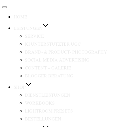
Navigation
umschalten
HOME
LEISTUNGEN
SERVICE
KI UNTERSTÜTZTER UGC
BRAND- & PRODUCT- PHOTOGRAPHY
SOCIAL MEDIA ADVERTISING
CONTENT – GALERIE
BLOGGER BERATUNG
SHOP
DIENSTLEISTUNGEN
WORKBOOKS
LIGHTROOM PRESETS
BESTELLUNGEN