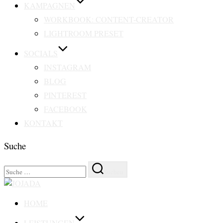
KAMPAGNEN
WORKBOOK: CONTENT-CREATOR
LIGHTROOM PRESET
SOCIALS
INSTAGRAM
BLOG
PINTEREST
FACEBOOK
KONTAKT
Suche
Suchen
Suchen
nach:
Zu
Inhalten
HOME
springen
LEISTUNGEN