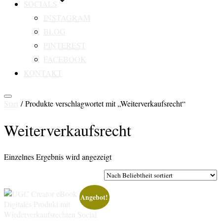
SOCIALS
INSTAGRAM
BLOG
PINTEREST
FACEBOOK
KONTAKT
Seitenleiste
Start
/ Produkte verschlagwortet mit „Weiterverkaufsrecht“
&
Navigation
Weiterverkaufsrecht
umschalten
Einzelnes Ergebnis wird angezeigt
Angebot!