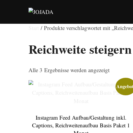
Zu
Inhalten
springen
Start
/ Produkte verschlagwortet mit „Reichwei
Reichweite steigern
Nach
Alle 3 Ergebnisse werden angezeigt
Beliebthei
sortiert
Angebot
Instagram Feed Aufbau/Gestaltung inkl.
Captions, Reichweitenaufbau Basis Paket 1
Monat