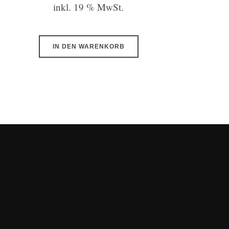
Preis
Preis
inkl. 19 % MwSt.
war:
ist:
299,00 €
199,00 €.
IN DEN WARENKORB