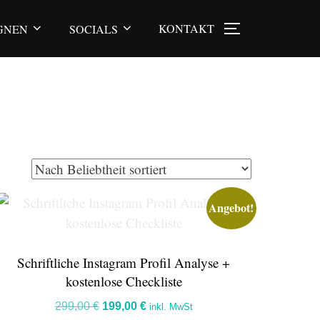
KONTAKT
GNEN
SOCIALS
SEITENLEI
Angebot!
Schriftliche Instagram Profil Analyse +
kostenlose Checkliste
Ursprünglicher
Aktueller
299,00
€
199,00
€
inkl. MwSt