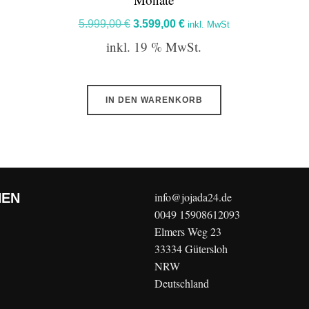
Ursprünglicher
Aktueller
5.999,00
€
3.599,00
€
inkl. MwSt
Preis
Preis
inkl. 19 % MwSt.
war:
ist:
5.999,00 €
3.599,00 €.
IN DEN WARENKORB
info@jojada24.de
NEN
0049 15908612093
Elmers Weg 23
33334 Gütersloh
NRW
Deutschland