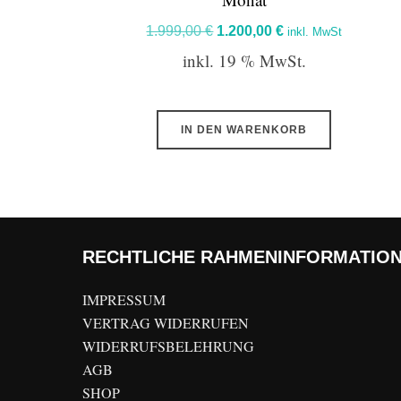
Ursprünglicher
Aktueller
1.999,00
€
1.200,00
€
inkl. MwSt
Preis
Preis
inkl. 19 % MwSt.
war:
ist:
1.999,00 €
1.200,00 €.
IN DEN WARENKORB
RECHTLICHE RAHMENINFORMATIO
IMPRESSUM
VERTRAG WIDERRUFEN
WIDERRUFSBELEHRUNG
AGB
SHOP