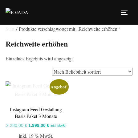
Zu
Inhalten
SEIT
springen
Start
/ Produkte verschlagwortet mit „Reichweite erhöhen“
Reichweite erhöhen
Einzelnes Ergebnis wird angezeigt
Angebot!
Instagram Feed Gestaltung
Basis Paket 3 Monate
Ursprünglicher
Aktueller
2.280,00
€
1.999,00
€
inkl. MwSt
Preis
Preis
inkl. 19 % MwSt.