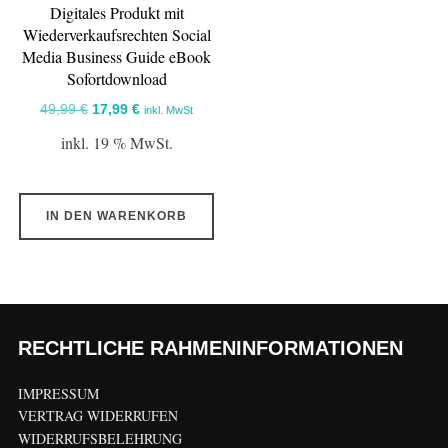
Digitales Produkt mit
Wiederverkaufsrechten Social
Media Business Guide eBook
Sofortdownload
Ursprünglicher
Aktueller
49,99
€
17,99
€
inkl. MwSt
Preis
Preis
inkl. 19 % MwSt.
war:
ist:
49,99 €
17,99 €.
IN DEN WARENKORB
RECHTLICHE RAHMENINFORMATIONEN
IMPRESSUM
VERTRAG WIDERRUFEN
WIDERRUFSBELEHRUNG